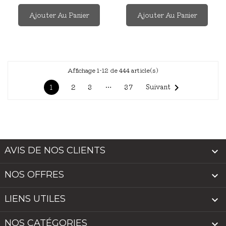
Ajouter Au Panier
Ajouter Au Panier
Affichage 1-12 de 444 article(s)

Suivant
1
…
2
3
37
AVIS DE NOS CLIENTS

NOS OFFRES

LIENS UTILES

NOS CATÉGORIES
