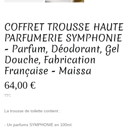
COFFRET TROUSSE HAUTE
PARFUMERIE SYMPHONIE
- Parfum, Déodorant, Gel
Douche, Fabrication
Française - Maissa
64,00 €
TTC
La trousse de toilette contient :
- Un parfums SYMPHONIE en 100ml.