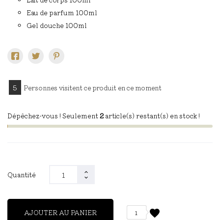
Eau de parfum 100ml
Gel douche 100ml
5
Personnes visitent ce produit en ce moment
Dépêchez-vous ! Seulement
2
article(s) restant(s) en stock !
Quantité
favorite
AJOUTER AU PANIER
1