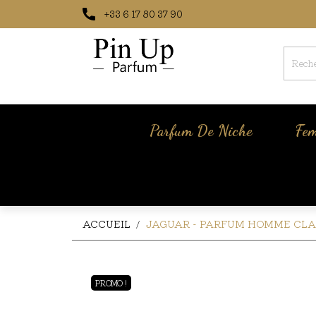
+33 6 17 80 37 90
Parfum De Niche
Fe
ACCUEIL
JAGUAR - PARFUM HOMME CLASS
PROMO !
PROMO !