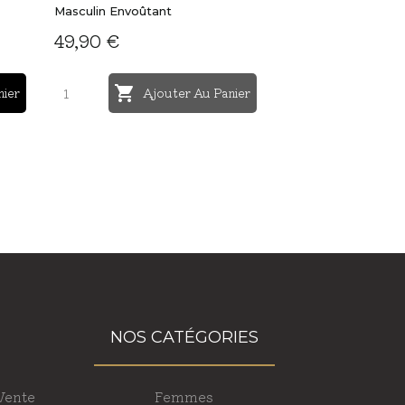
Masculin Envoûtant
49,90 €

nier
Ajouter Au Panier
NOS CATÉGORIES
Vente
Femmes