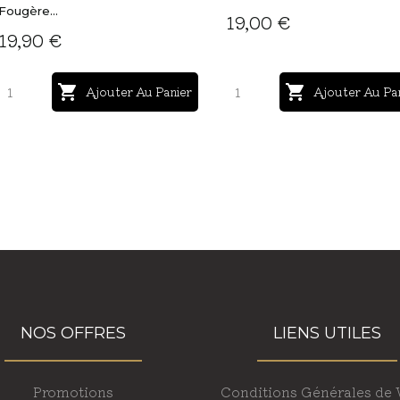
Fougère...
19,00 €
19,90 €


Ajouter Au Panier
Ajouter Au Pa
NOS OFFRES
LIENS UTILES
Promotions
Conditions Générales de 