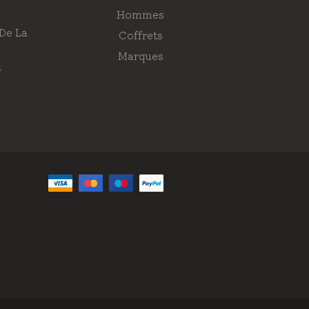
Hommes
 De La
Coffrets
Marques
r