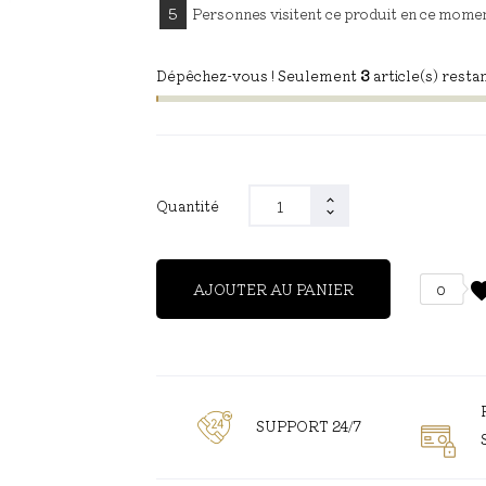
5
Personnes visitent ce produit en ce mome
Dépêchez-vous ! Seulement
3
article(s) restan
Quantité
favor
AJOUTER AU PANIER
0
SUPPORT 24/7