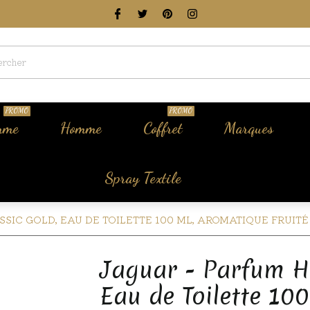
PROMO
PROMO
mme
Homme
Coffret
Marques
Spray Textile

IC GOLD, EAU DE TOILETTE 100 ML, AROMATIQUE FRUITÉ
Jaguar - Parfum H
Eau de Toilette 10