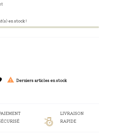
nt
t(s) en stock !

ite
Derniers articles en stock
PAIEMENT
LIVRAISON
SÉCURISÉ
RAPIDE