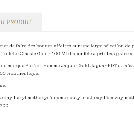
DU PRODUIT
met de faire des bonnes affaires sur une large sélection de 
oilette Classic Gold - 100 Ml disponible à prix bas grâce 
m de marque Parfum Homme Jaguar Gold Jaguar EDT et laisse
00 % authentique.
isé.
er, ethylhexyl methoxycinnamte, butyl methoxydibenzoylmeth
7200.