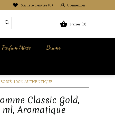
Ma liste d'envies (
0
)
Connexion

Panier (0)
Parfum Mixte
Brume
 BOISÉ, 100% AUTHENTIQUE
omme Classic Gold,
0 ml, Aromatique