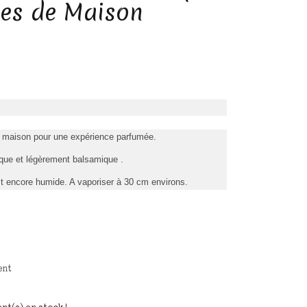
ges de Maison
de maison pour une expérience parfumée.
que et légèrement balsamique .
t encore humide. A vaporiser à 30 cm environs.
ent
nt(s) en stock !