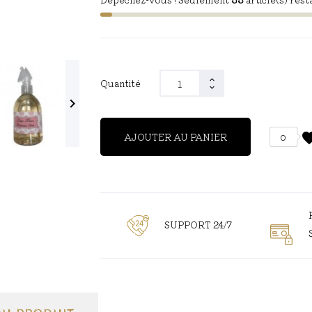
Quantité

favor
AJOUTER AU PANIER
0
SUPPORT 24/7