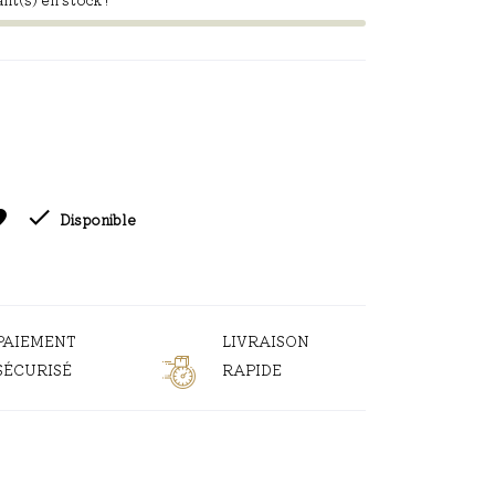

ite
Disponible
PAIEMENT
LIVRAISON
SÉCURISÉ
RAPIDE