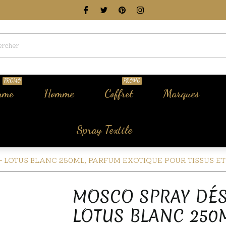
PROMO
PROMO
mme
Homme
Coffret
Marques
Spray Textile

 LOTUS BLANC 250ML, PARFUM EXOTIQUE POUR TISSUS ET
MOSCO SPRAY DÉ
LOTUS BLANC 250M