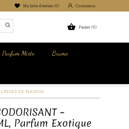
Ma liste d'envies (
0
)
Connexion

Panier (0)
Parfum Mixte
Brume
 LINGES DE MAISON
SODORISANT –
L, Parfum Exotique