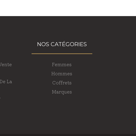
NOS CATÉGORIES
Vente
Femmes
Hommes
 De La
Coffrets
Marques
r