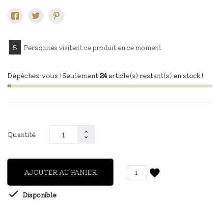
5
Personnes visitent ce produit en ce moment
Dépêchez-vous ! Seulement
24
article(s) restant(s) en stock !
Quantité
favorite
AJOUTER AU PANIER
1

Disponible