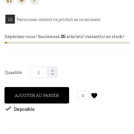
12
Personnes visitent ce produit en ce moment
Dépêchez-vous ! Seulement
25
article(s) restant(s) en stock !
Quantité
favorite
AJOUTER AU PANIER
0

Disponible