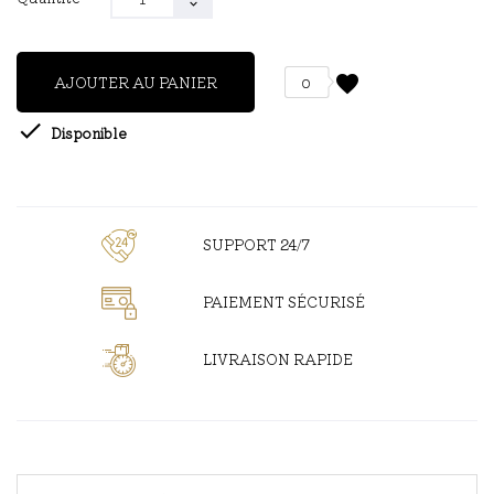
favorite
AJOUTER AU PANIER
0

Disponible
SUPPORT 24/7
PAIEMENT SÉCURISÉ
LIVRAISON RAPIDE