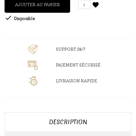
favorite
AJOUTER AU PANIER
1

Disponible
SUPPORT 24/7
PAIEMENT SÉCURISÉ
LIVRAISON RAPIDE
DESCRIPTION