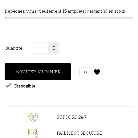
Dépêchez-vous ! Seulement
15
article(s) restant(s) en stock !
Quantité
favorite
AJOUTER AU PANIER
0

Disponible
SUPPORT 24/7
PAIEMENT SÉCURISÉ