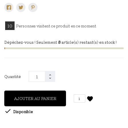
10
Personnes visitent ce produit en ce moment
Dépêchez-vous ! Seulement
8
article(s) restant(s) en stock !
Quantité
favorite
AJOUTER AU PANIER
1

Disponible