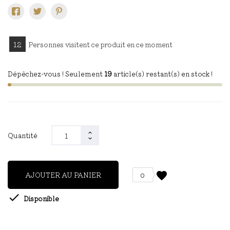
12
Personnes visitent ce produit en ce moment
Dépêchez-vous ! Seulement
19
article(s) restant(s) en stock !
Quantité
favorite
AJOUTER AU PANIER
0

Disponible