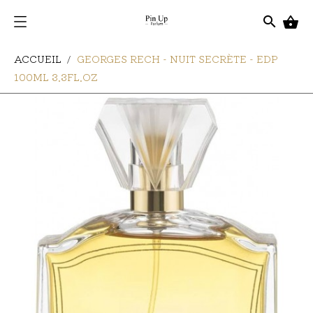
search

ACCUEIL
GEORGES RECH - NUIT SECRÈTE - EDP
100ML 3.3FL.OZ