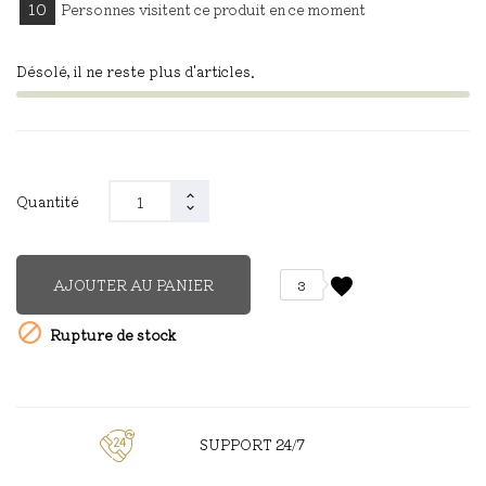
10
Personnes visitent ce produit en ce moment
Désolé, il ne reste plus d'articles.
Quantité
favorite
AJOUTER AU PANIER
3

Rupture de stock
SUPPORT 24/7