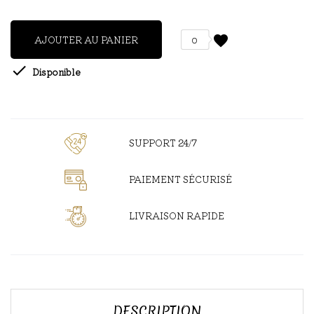
favorite
AJOUTER AU PANIER
0

Disponible
SUPPORT 24/7
PAIEMENT SÉCURISÉ
LIVRAISON RAPIDE
DESCRIPTION